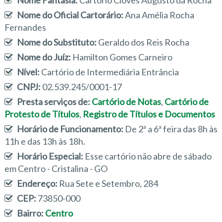
Nome Fantasia:
Cartório Cloves Augusto da Rocha
Nome do Oficial Cartorário:
Ana Amélia Rocha
Fernandes
Nome do Substituto:
Geraldo dos Reis Rocha
Nome do Juíz:
Hamilton Gomes Carneiro
Nível:
Cartório de Intermediária Entrância
CNPJ:
02.539.245/0001-17
Presta serviços de:
Cartório de Notas
,
Cartório de
Protesto de Títulos
,
Registro de Títulos e Documentos
Horário de Funcionamento:
De 2ª a 6ª feira das 8h às
11h e das 13h às 18h.
Horário Especial:
Esse cartório não abre de sábado
em Centro - Cristalina - GO
Endereço:
Rua Sete e Setembro, 284
CEP:
73850-000
Bairro:
Centro