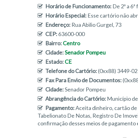
Horário de Funcionamento:
De 2ª a 6ª 
Horário Especial:
Esse cartório não ab
Endereço:
Rua Abilio Gurgel, 73
CEP:
63600-000
Bairro:
Centro
Cidade:
Senador Pompeu
Estado:
CE
Telefone do Cartório:
(0xx88) 3449-0
Fax Para Envio de Documentos:
(0xx8
Cidade:
Senador Pompeu
Abrangência do Cartório:
Município d
Pagamento:
Aceita dinheiro, cartão d
Tabelionato De Notas, Registro De Imovei
confirmação desses meios de pagamento e 