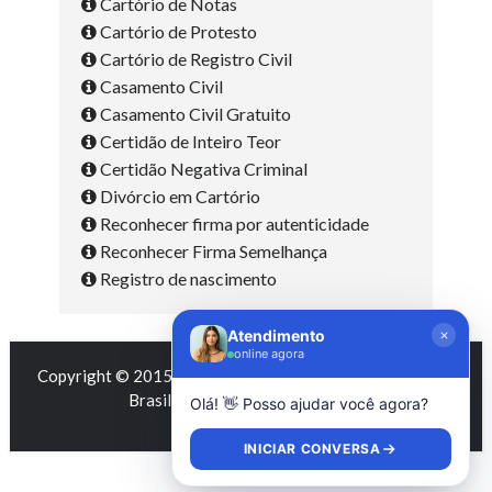
Cartório de Notas
Cartório de Protesto
Cartório de Registro Civil
Casamento Civil
Casamento Civil Gratuito
Certidão de Inteiro Teor
Certidão Negativa Criminal
Divórcio em Cartório
Reconhecer firma por autenticidade
Reconhecer Firma Semelhança
Registro de nascimento
Atendimento
online agora
Copyright © 2015 - 2026 by
Cartórios e Tabelionatos do
Brasil
|
Contato
|
Termos de Uso
Olá! 👋 Posso ajudar você agora?
INICIAR CONVERSA