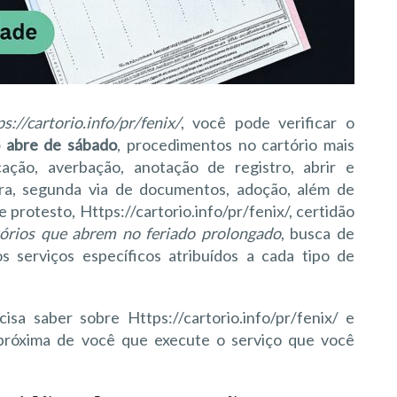
://cartorio.info/pr/fenix/
, você pode verificar o
o abre de sábado
, procedimentos no cartório mais
cação, averbação, anotação de registro, abrir e
tura, segunda via de documentos, adoção, além de
 protesto, Https://cartorio.info/pr/fenix/, certidão
tórios que abrem no feriado prolongado
, busca de
s serviços específicos atribuídos a cada tipo de
sa saber sobre Https://cartorio.info/pr/fenix/ e
s próxima de você que execute o serviço que você