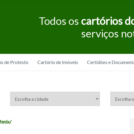
Todos os
cartórios do
serviços no
io de Protesto
Cartório de Imóveis
Certidões e Document
fenix/