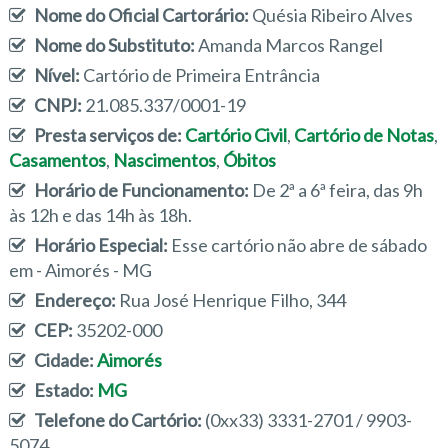
Nome do Oficial Cartorário:
Quésia Ribeiro Alves
Nome do Substituto:
Amanda Marcos Rangel
Nível:
Cartório de Primeira Entrância
CNPJ:
21.085.337/0001-19
Presta serviços de:
Cartório Civil
,
Cartório de Notas
,
Casamentos
,
Nascimentos
,
Óbitos
Horário de Funcionamento:
De 2ª a 6ª feira, das 9h
às 12h e das 14h às 18h.
Horário Especial:
Esse cartório não abre de sábado
em - Aimorés - MG
Endereço:
Rua José Henrique Filho, 344
CEP:
35202-000
Cidade:
Aimorés
Estado:
MG
Telefone do Cartório:
(0xx33) 3331-2701 / 9903-
5074