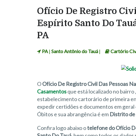
Ofício De Registro Civ
Espírito Santo Do Tauá
PA
PA
|
Santo Antônio do Tauá
|
Cartório Civ
O
Ofício De Registro Civil Das Pessoas Na
Casamentos
que está localizado no bairro
estabelecimento cartorário de primeira ent
expedir certidões e documentos em geral 
Óbitos e sua abrangência é em
Distrito de
Confira logo abaixo o
telefone do Ofício De
Santo Do Tauá
, bem como todos os dados 