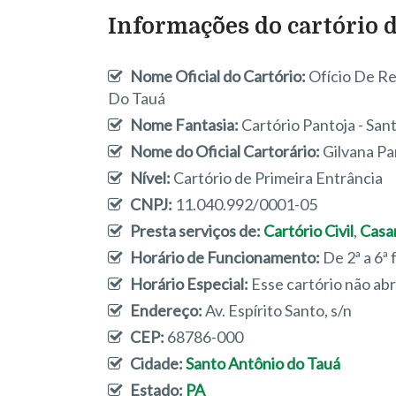
Informações do cartório d
Nome Oficial do Cartório:
Ofício De Re
Do Tauá
Nome Fantasia:
Cartório Pantoja - San
Nome do Oficial Cartorário:
Gilvana Pa
Nível:
Cartório de Primeira Entrância
CNPJ:
11.040.992/0001-05
Presta serviços de:
Cartório Civil
,
Casa
Horário de Funcionamento:
De 2ª a 6ª 
Horário Especial:
Esse cartório não ab
Endereço:
Av. Espírito Santo, s/n
CEP:
68786-000
Cidade:
Santo Antônio do Tauá
Estado:
PA