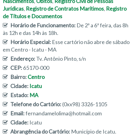
Nascimentos
,
Óbitos
,
Registro Civil de Pessoas
Jurídicas
,
Registro de Contratos Marítimos
,
Registro
de Títulos e Documentos
Horário de Funcionamento:
De 2ª a 6ª feira, das 8h
às 12h e das 14h às 18h.
Horário Especial:
Esse cartório não abre de sábado
em Centro - Icatu - MA
Endereço:
Tv. Antônio Pinto, s/n
CEP:
65170-000
Bairro:
Centro
Cidade:
Icatu
Estado:
MA
Telefone do Cartório:
(0xx98) 3326-1105
Email:
fernandamelolima@hotmail.com
Cidade:
Icatu
Abrangência do Cartório:
Município de Icatu.