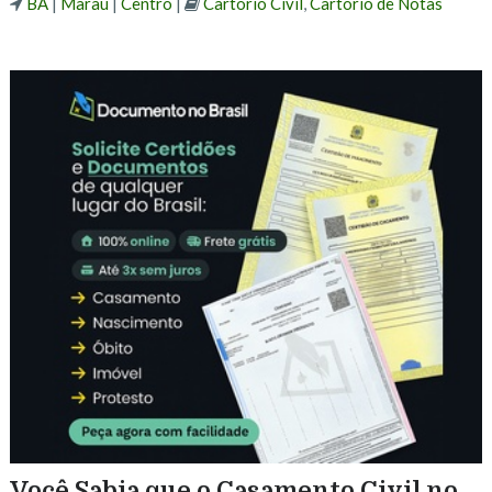
BA
|
Maraú
|
Centro
|
Cartório Civil
,
Cartório de Notas
Você Sabia que o Casamento Civil no