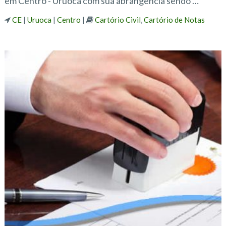
em Centro - Uruoca com sua abrangência sendo …
CE
|
Uruoca
|
Centro
|
Cartório Civil
,
Cartório de Notas