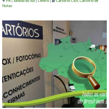
PR
|
Jundiaí do Sul
|
Centro
|
Cartório Civil
,
Cartório de
Notas