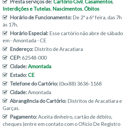
Presta serviços de:
Cartório Civil
,
Casamentos
,
Interdições e Tutelas
,
Nascimentos
,
Óbitos
Horário de Funcionamento:
De 2ª a 6ª feira, das 7h
às 17h.
Horário Especial:
Esse cartório não abre de sábado
em - Amontada - CE
Endereço:
Distrito de Aracatiara
CEP:
62548-000
Cidade:
Amontada
Estado:
CE
Telefone do Cartório:
(0xx88) 3636-1168
Cidade:
Amontada
Abrangência do Cartório:
Distritos de Aracatiara e
Garças.
Pagamento:
Aceita dinheiro, cartão de débito,
cheques (entre em contato com o Ofício De Registro