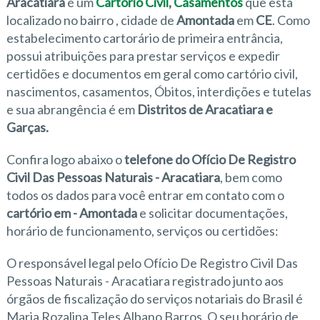
Aracatiara
é um
Cartório Civil
,
Casamentos
que está
localizado no bairro
, cidade de
Amontada
em
CE
. Como
estabelecimento cartorário de primeira entrância,
possui atribuições para prestar serviços e expedir
certidões e documentos em geral como cartório civil,
nascimentos, casamentos, Óbitos, interdições e tutelas
e sua abrangência é em
Distritos de Aracatiara e
Garças.
Confira logo abaixo o
telefone do Ofício De Registro
Civil Das Pessoas Naturais - Aracatiara
, bem como
todos os dados para você entrar em contato com o
cartório em - Amontada
e solicitar documentações,
horário de funcionamento, serviços ou certidões:
O responsável legal pelo Ofício De Registro Civil Das
Pessoas Naturais - Aracatiara registrado junto aos
órgãos de fiscalização do serviços notariais do Brasil é
Maria Rozalina Teles Albano Barros. O seu horário de