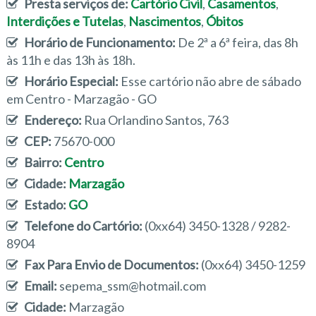
Presta serviços de:
Cartório Civil
,
Casamentos
,
Interdições e Tutelas
,
Nascimentos
,
Óbitos
Horário de Funcionamento:
De 2ª a 6ª feira, das 8h
às 11h e das 13h às 18h.
Horário Especial:
Esse cartório não abre de sábado
em Centro - Marzagão - GO
Endereço:
Rua Orlandino Santos, 763
CEP:
75670-000
Bairro:
Centro
Cidade:
Marzagão
Estado:
GO
Telefone do Cartório:
(0xx64) 3450-1328 / 9282-
8904
Fax Para Envio de Documentos:
(0xx64) 3450-1259
Email:
sepema_ssm@hotmail.com
Cidade:
Marzagão