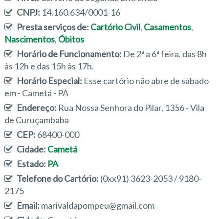
CNPJ:
14.160.634/0001-16
Presta serviços de:
Cartório Civil
,
Casamentos
,
Nascimentos
,
Óbitos
Horário de Funcionamento:
De 2ª a 6ª feira, das 8h
às 12h e das 15h às 17h.
Horário Especial:
Esse cartório não abre de sábado
em - Cametá - PA
Endereço:
Rua Nossa Senhora do Pilar, 1356 - Vila
de Curuçambaba
CEP:
68400-000
Cidade:
Cametá
Estado:
PA
Telefone do Cartório:
(0xx91) 3623-2053 / 9180-
2175
Email:
marivaldapompeu@gmail.com