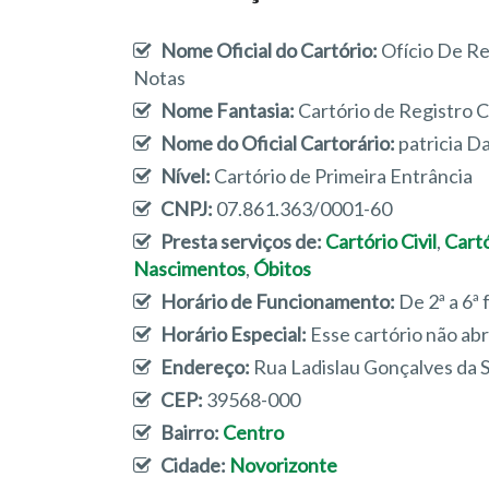
Nome Oficial do Cartório:
Ofício De Re
Notas
Nome Fantasia:
Cartório de Registro C
Nome do Oficial Cartorário:
patricia D
Nível:
Cartório de Primeira Entrância
CNPJ:
07.861.363/0001-60
Presta serviços de:
Cartório Civil
,
Cart
Nascimentos
,
Óbitos
Horário de Funcionamento:
De 2ª a 6ª 
Horário Especial:
Esse cartório não ab
Endereço:
Rua Ladislau Gonçalves da S
CEP:
39568-000
Bairro:
Centro
Cidade:
Novorizonte