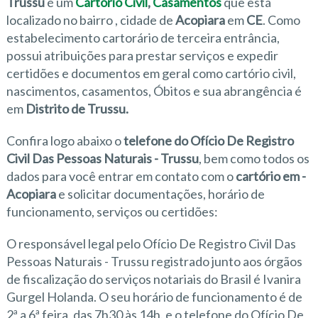
Trussu
é um
Cartório Civil
,
Casamentos
que está
localizado no bairro
, cidade de
Acopiara
em
CE
. Como
estabelecimento cartorário de terceira entrância,
possui atribuições para prestar serviços e expedir
certidões e documentos em geral como cartório civil,
nascimentos, casamentos, Óbitos e sua abrangência é
em
Distrito de Trussu.
Confira logo abaixo o
telefone do Ofício De Registro
Civil Das Pessoas Naturais - Trussu
, bem como todos os
dados para você entrar em contato com o
cartório em -
Acopiara
e solicitar documentações, horário de
funcionamento, serviços ou certidões:
O responsável legal pelo Ofício De Registro Civil Das
Pessoas Naturais - Trussu registrado junto aos órgãos
de fiscalização do serviços notariais do Brasil é Ivanira
Gurgel Holanda. O seu horário de funcionamento é de
2ª a 6ª feira, das 7h30 às 14h. e o telefone do Ofício De