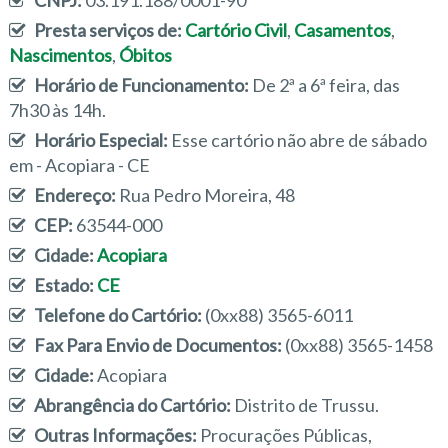
CNPJ:
03.191.188/0001-90
Presta serviços de:
Cartório Civil
,
Casamentos
,
Nascimentos
,
Óbitos
Horário de Funcionamento:
De 2ª a 6ª feira, das
7h30 às 14h.
Horário Especial:
Esse cartório não abre de sábado
em - Acopiara - CE
Endereço:
Rua Pedro Moreira, 48
CEP:
63544-000
Cidade:
Acopiara
Estado:
CE
Telefone do Cartório:
(0xx88) 3565-6011
Fax Para Envio de Documentos:
(0xx88) 3565-1458
Cidade:
Acopiara
Abrangência do Cartório:
Distrito de Trussu.
Outras Informações:
Procurações Públicas,