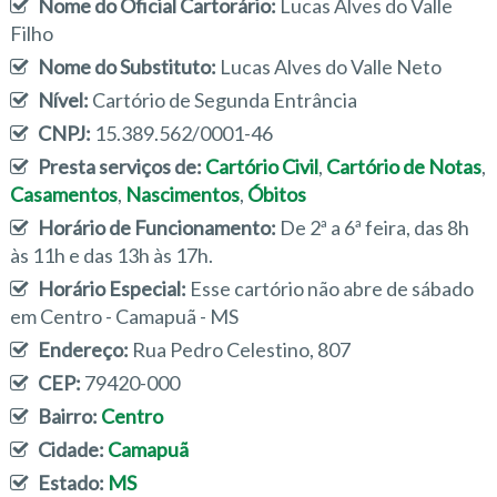
Nome do Oficial Cartorário:
Lucas Alves do Valle
Filho
Nome do Substituto:
Lucas Alves do Valle Neto
Nível:
Cartório de Segunda Entrância
CNPJ:
15.389.562/0001-46
Presta serviços de:
Cartório Civil
,
Cartório de Notas
,
Casamentos
,
Nascimentos
,
Óbitos
Horário de Funcionamento:
De 2ª a 6ª feira, das 8h
às 11h e das 13h às 17h.
Horário Especial:
Esse cartório não abre de sábado
em Centro - Camapuã - MS
Endereço:
Rua Pedro Celestino, 807
CEP:
79420-000
Bairro:
Centro
Cidade:
Camapuã
Estado:
MS