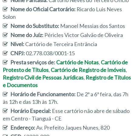
Nome Fantasia:
Cartório Neves do Terceiro Ofício
Nome do Oficial Cartorário:
Ricardo Luis Neves
Solon
Nome do Substituto:
Manoel Messias dos Santos
Nome do Juíz:
Péricles Victor Galvão de Oliveira
Nível:
Cartório de Terceira Entrância
CNPJ:
02.778.038/0001-15
Presta serviços de:
Cartório de Notas
,
Cartório de
Protesto de Títulos
,
Cartório de Registro de Imóveis
,
Registro Civil de Pessoas Jurídicas
,
Registro de Títulos
e Documentos
Horário de Funcionamento:
De 2ª a 6ª feira, das 7h
às 12h e das 13h às 17h.
Horário Especial:
Esse cartório não abre de sábado
em Centro - Tianguá - CE
Endereço:
Av. Prefeito Jaques Nunes, 820