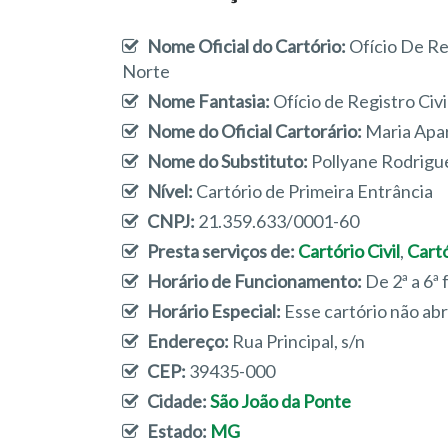
Nome Oficial do Cartório:
Ofício De Re
Norte
Nome Fantasia:
Ofício de Registro Civi
Nome do Oficial Cartorário:
Maria Apa
Nome do Substituto:
Pollyane Rodrigu
Nível:
Cartório de Primeira Entrância
CNPJ:
21.359.633/0001-60
Presta serviços de:
Cartório Civil
,
Cart
Horário de Funcionamento:
De 2ª a 6ª 
Horário Especial:
Esse cartório não ab
Endereço:
Rua Principal, s/n
CEP:
39435-000
Cidade:
São João da Ponte
Estado:
MG