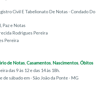
gistro Civil E Tabelionato De Notas - Condado Do
l, Paz e Notas
recida Rodrigues Pereira
es Pereira
ório de Notas
,
Casamentos
,
Nascimentos
,
Óbitos
feira das 9 às 12 e das 14 às 18h.
re de sábado em - São João da Ponte - MG