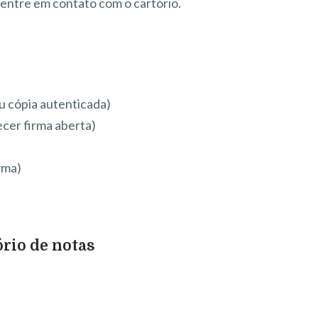
 entre em contato com o cartório.
u cópia autenticada)
cer firma aberta)
rma)
ório de notas