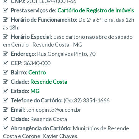
CNPJ:
20.313.094/0001-66
Presta serviços de:
Cartório de Registro de Imóveis
Horário de Funcionamento:
De 2ª a 6ª feira, das 12h
às 18h.
Horário Especial:
Esse cartório não abre de sábado
em Centro - Resende Costa - MG
Endereço:
Rua Gonçalves Pinto, 70
CEP:
36340-000
Bairro:
Centro
Cidade:
Resende Costa
Estado:
MG
Telefone do Cartório:
(0xx32) 3354-1666
Email:
tonicopinto@oi.com.br
Cidade:
Resende Costa
Abrangência do Cartório:
Municípios de Resende
Costa e Coronel Xavier Chaves.