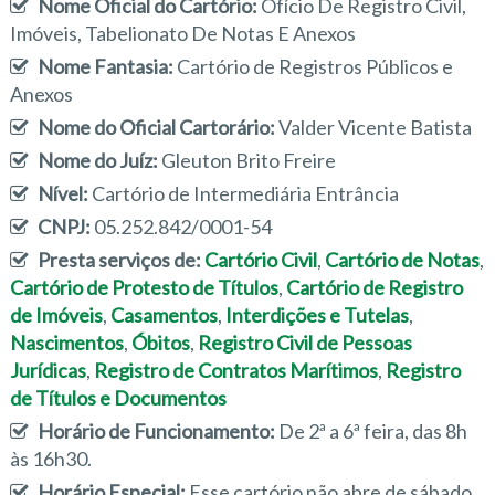
Nome Oficial do Cartório:
Ofício De Registro Civil,
Imóveis, Tabelionato De Notas E Anexos
Nome Fantasia:
Cartório de Registros Públicos e
Anexos
Nome do Oficial Cartorário:
Valder Vicente Batista
Nome do Juíz:
Gleuton Brito Freire
Nível:
Cartório de Intermediária Entrância
CNPJ:
05.252.842/0001-54
Presta serviços de:
Cartório Civil
,
Cartório de Notas
,
Cartório de Protesto de Títulos
,
Cartório de Registro
de Imóveis
,
Casamentos
,
Interdições e Tutelas
,
Nascimentos
,
Óbitos
,
Registro Civil de Pessoas
Jurídicas
,
Registro de Contratos Marítimos
,
Registro
de Títulos e Documentos
Horário de Funcionamento:
De 2ª a 6ª feira, das 8h
às 16h30.
Horário Especial:
Esse cartório não abre de sábado