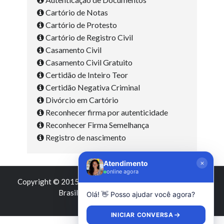
Cartório de Notas
Cartório de Protesto
Cartório de Registro Civil
Casamento Civil
Casamento Civil Gratuito
Certidão de Inteiro Teor
Certidão Negativa Criminal
Divórcio em Cartório
Reconhecer firma por autenticidade
Reconhecer Firma Semelhança
Registro de nascimento
Atendimento
online agora
Copyright © 2015 - 2026 by
Cartórios e Tabelionatos do
Brasil
|
Contato
|
Termos de Uso
Olá! 👋 Posso ajudar você agora?
INICIAR CONVERSA