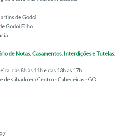
artins de Godoi
de Godoi Filho
ncia
ório de Notas
,
Casamentos
,
Interdições e Tutelas
,
feira, das 8h às 11h e das 13h às 17h.
re de sábado em Centro - Cabeceiras - GO
097