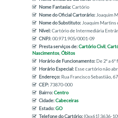
Nome Fantasia:
Cartório
Nome do Oficial Cartorário:
Joaquim M
Nome do Substituto:
Joaquim Martins 
Nível:
Cartório de Intermediária Entrâ
CNPJ:
00.971.905/0001-09
Presta serviços de:
Cartório Civil
,
Cart
Nascimentos
,
Óbitos
Horário de Funcionamento:
De 2ª a 6ª 
Horário Especial:
Esse cartório não ab
Endereço:
Rua Francisco Sebastião, 67
CEP:
73870-000
Bairro:
Centro
Cidade:
Cabeceiras
Estado:
GO
Telefone do Cartório:
(0xx61] 3636-1