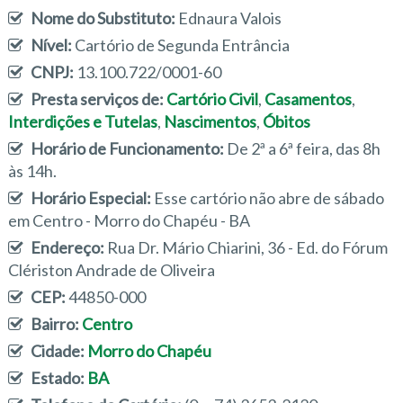
Nome do Substituto:
Ednaura Valois
Nível:
Cartório de Segunda Entrância
CNPJ:
13.100.722/0001-60
Presta serviços de:
Cartório Civil
,
Casamentos
,
Interdições e Tutelas
,
Nascimentos
,
Óbitos
Horário de Funcionamento:
De 2ª a 6ª feira, das 8h
às 14h.
Horário Especial:
Esse cartório não abre de sábado
em Centro - Morro do Chapéu - BA
Endereço:
Rua Dr. Mário Chiarini, 36 - Ed. do Fórum
Clériston Andrade de Oliveira
CEP:
44850-000
Bairro:
Centro
Cidade:
Morro do Chapéu
Estado:
BA