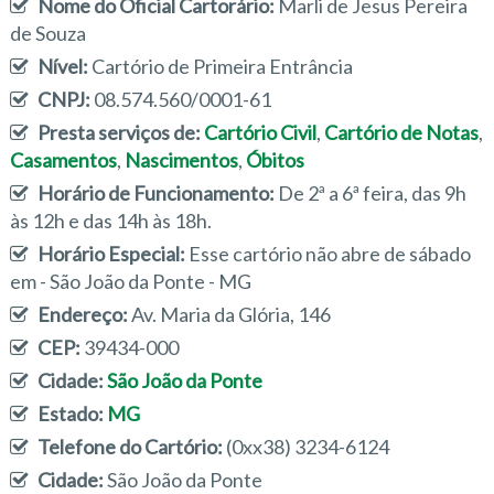
Nome do Oficial Cartorário:
Marli de Jesus Pereira
de Souza
Nível:
Cartório de Primeira Entrância
CNPJ:
08.574.560/0001-61
Presta serviços de:
Cartório Civil
,
Cartório de Notas
,
Casamentos
,
Nascimentos
,
Óbitos
Horário de Funcionamento:
De 2ª a 6ª feira, das 9h
às 12h e das 14h às 18h.
Horário Especial:
Esse cartório não abre de sábado
em - São João da Ponte - MG
Endereço:
Av. Maria da Glória, 146
CEP:
39434-000
Cidade:
São João da Ponte
Estado:
MG
Telefone do Cartório:
(0xx38) 3234-6124
Cidade:
São João da Ponte