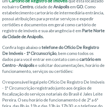
um
Cartório de Registro de Imóveis
que está localizado
no bairro
Centro
, cidade de
Anápolis
em
GO
. Como
estabelecimento cartorário de intermediária entrância,
possui atribuições para prestar serviços e expedir
certidões e documentos em geral como cartório de
registro de imóveis e sua abrangência é em
Parte Norte
da Cidade de Anápolis.
Confira logo abaixo o
telefone do Ofício De Registro
De Imóveis - 1ª Circunscrição
, bem como todos os
dados para você entrar em contato com o
cartório em
Centro - Anápolis
e solicitar documentações, horário de
funcionamento, serviços ou certidões:
O responsável legal pelo Ofício De Registro De Imóveis
- 1ª Circunscrição registrado junto aos órgãos de
fiscalização do serviços notariais do Brasil é Jales Leite
Pereira. O seu horário de funcionamento é de 2ª a 6ª
feira, das 8h às 11h e das 13h às 17h30. e o telefone do