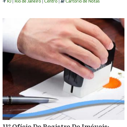
RJ
|
Rio de Janeiro
|
Centro
|
Cartório de Notas
11º Ofício Do Registro De Imóveis: