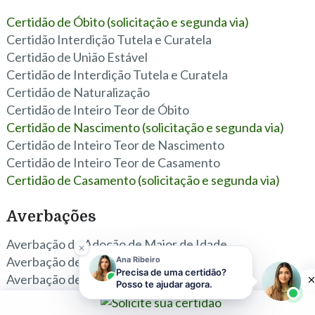
Certidão de Óbito (solicitação e segunda via)
Certidão Interdição Tutela e Curatela
Certidão de União Estável
Certidão de Interdição Tutela e Curatela
Certidão de Naturalização
Certidão de Inteiro Teor de Óbito
Certidão de Nascimento (solicitação e segunda via)
Certidão de Inteiro Teor de Nascimento
Certidão de Inteiro Teor de Casamento
Certidão de Casamento (solicitação e segunda via)
Averbações
Averbação de Adoção de Maior de Idade
Averbação de Retificação
Ana Ribeiro
Precisa de uma certidão?
Averbação de Exclusão de Paternidade
Posso te ajudar agora.
Averbação de Anulação de Casamento
Averbação de Alteração de Regime de Bens