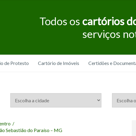
Todos os
cartórios do
serviços no
io de Protesto
Cartório de Imóveis
Certidões e Document
entro
/
São Sebastião do Paraíso – MG