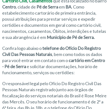
Cartório Civil
,
Casamentos
que está localizado no bairro
Centro
, cidade de
Pé de Serra
em
BA
. Como
estabelecimento cartorário de primeira entrância,
possui atribuições para prestar serviços e expedir
certidões e documentos em geral como cartório civil,
nascimentos, casamentos, Óbitos, interdições e tutelas
e sua abrangência é em
Município de Pé de Serra.
Confira logo abaixo o
telefone do Ofício Do Registro
Civil Das Pessoas Naturais
, bem como todos os dados
para você entrar em contato com o
cartório em Centro
- Pé de Serra
e solicitar documentações, horário de
funcionamento, serviços ou certidões:
O responsável legal pelo Ofício Do Registro Civil Das
Pessoas Naturais registrado junto aos órgãos de
fiscalização do serviços notariais do Brasil é Rose Meire
das Mercês. O seu horário de funcionamento é de 2ª a
6ª feira, das 8h às 18h. e o telefone do Ofício Do