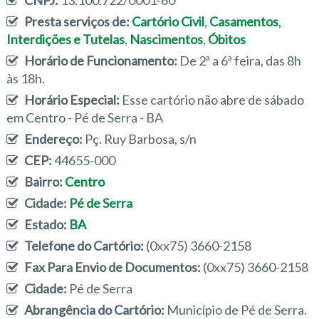
CNPJ:
13.100.722/0001-60
Presta serviços de:
Cartório Civil
,
Casamentos
,
Interdições e Tutelas
,
Nascimentos
,
Óbitos
Horário de Funcionamento:
De 2ª a 6ª feira, das 8h
às 18h.
Horário Especial:
Esse cartório não abre de sábado
em Centro - Pé de Serra - BA
Endereço:
Pç. Ruy Barbosa, s/n
CEP:
44655-000
Bairro:
Centro
Cidade:
Pé de Serra
Estado:
BA
Telefone do Cartório:
(0xx75) 3660-2158
Fax Para Envio de Documentos:
(0xx75) 3660-2158
Cidade:
Pé de Serra
Abrangência do Cartório:
Município de Pé de Serra.